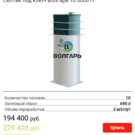
Септик под ключ Волгарь 10 3000 П
Количество человек:
10
Залповый сброс:
690 л
Объём переработки:
2 м3/сут
194 400
руб.
229 400
руб.
Купить
цена под ключ