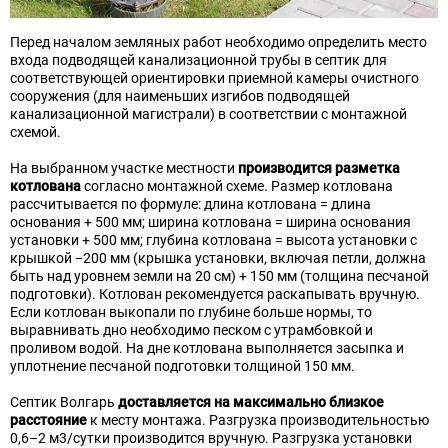
Перед началом земляных работ необходимо определить место
входа подводящей канализационной трубы в септик для
соответствующей ориентировки приемной камеры очистного
сооружения (для наименьших изгибов подводящей
канализационной магистрали) в соответствии с монтажной
схемой.
На выбранном участке местности
производится разметка
котлована
согласно монтажной схеме. Размер котлована
рассчитывается по формуле: длина котлована = длина
основания + 500 мм; ширина котлована = ширина основания
установки + 500 мм; глубина котлована = высота установки с
крышкой −200 мм (крышка установки, включая петли, должна
быть над уровнем земли на 20 см) + 150 мм (толщина песчаной
подготовки). Котлован рекомендуется раскапывать вручную.
Если котлован выкопали по глубине больше нормы, то
выравнивать дно необходимо песком с утрамбовкой и
проливом водой. На дне котлована выполняется засыпка и
уплотнение песчаной подготовки толщиной 150 мм.
Септик Волгарь
доставляется на максимально близкое
расстояние
к месту монтажа. Разгрузка производительностью
0,6–2 м3/сутки производится вручную. Разгрузка установки