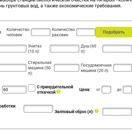
нь грунтовых вод, а также экономические требования.
Количество
Количество
Подобрать
к
человек
раковин
Унитаз
Душ (60
(10 л):
л):
Стиральная
Посудомоечная
машина (50
машина (20 л):
л):
С принудительной
Цена:
от
до
откачкой
работки
Залповый сброс (л):