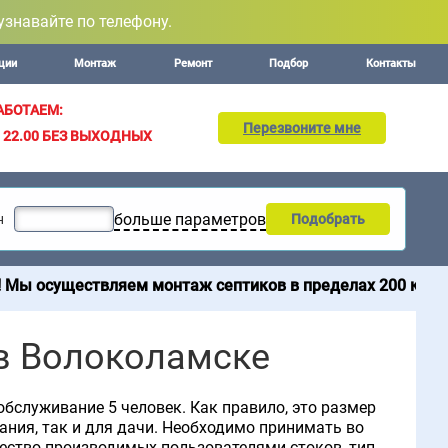
узнавайте по телефону.
ции
Монтаж
Ремонт
Подбор
Контакты
АБОТАЕМ:
Перезвоните мне
– 22.00
БЕЗ ВЫХОДНЫХ
больше параметров
н
Подобрать
твляем монтаж септиков в пределах 200 км от МКАД. Про
 в Волоколамске
бслуживание 5 человек. Как правило, это размер
ания, так и для дачи. Необходимо принимать во
чество производимых пользователями стоков, тип