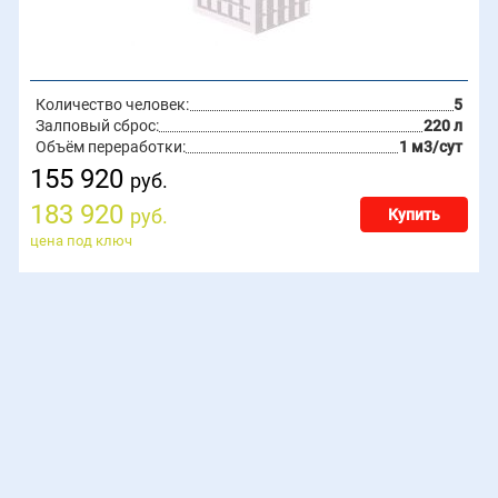
Количество человек:
5
Залповый сброс:
220 л
Объём переработки:
1 м3/сут
155 920
руб.
183 920
руб.
Купить
цена под ключ