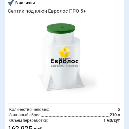
В наличии
Септик под ключ Евролос ПРО 5+
Количество человек:
5
Залповый сброс:
210 л
Объём переработки:
1 м3/сут
162 925