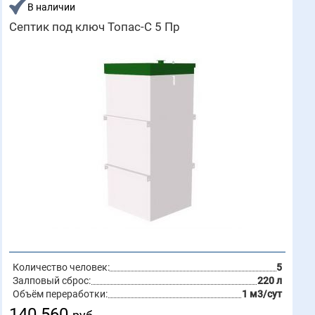
В наличии
Септик под ключ Топас-С 5 Пр
Количество человек:
5
Залповый сброс:
220 л
Объём переработки:
1 м3/сут
140 560