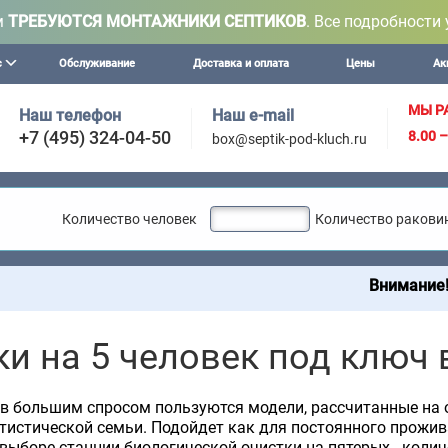
м
ТРЕБУЮТСЯ МОНТАЖНИКИ СЕПТИКОВ
. Все подробности 
с
Обслуживание
Доставка и оплата
Цены
Ак
МЫ Р
Наш телефон
Наш e-mail
+7 (495) 324-04-50
8.00 
box@septik-pod-kluch.ru
Количество человек
Количество ракови
Внимание! Мы осущес
ки на 5 человек под ключ
в большим спросом пользуются модели, рассчитанные на о
тистической семьи. Подойдет как для постоянного прожив
выборе станции биологической очистки на пятерых - коли