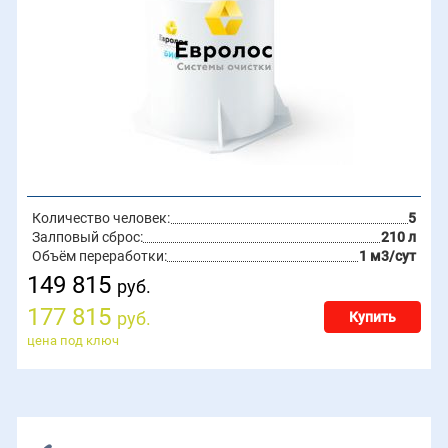
Количество человек:
5
Залповый сброс:
210 л
Объём переработки:
1 м3/сут
149 815
руб.
177 815
руб.
Купить
цена под ключ