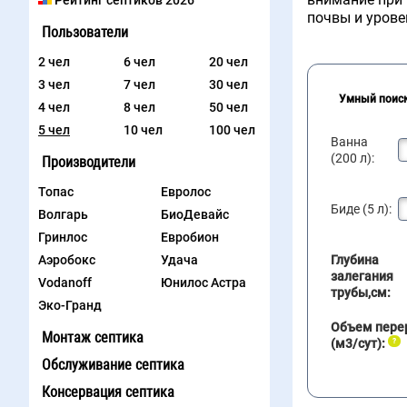
Рейтинг септиков 2026
почвы и урове
Пользователи
2 чел
6 чел
20 чел
3 чел
7 чел
30 чел
Умный поис
4 чел
8 чел
50 чел
5 чел
10 чел
100 чел
Ванна
(200 л):
Производители
Топас
Евролос
Биде (5 л):
Волгарь
БиоДевайс
Гринлос
Евробион
Аэробокс
Удача
Глубина
залегания
Vodanoff
Юнилос Астра
трубы,см:
Эко-Гранд
Объем пере
Монтаж септика
(м3/сут):
Обслуживание септика
Консервация септика