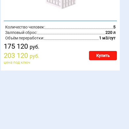
Количество человек:
5
Залповый сброс:
220 л
Объём переработки:
1 м3/сут
175 120
руб.
203 120
руб.
Купить
цена под ключ