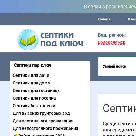
В связи с расширение
Главная
О на
Ваш регион:
Волоколамск
Септики под ключ
Умный поиск
Септики для дачи
Септики для дома
Септики для гостиницы
Септики для поселка
Септи
Септики без откачки
Для высоких грунтовых вод
Для постоянного проживания
Среди септико
Для непостоянного проживания
для среднеста
внимание при 