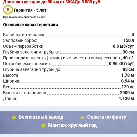
Доставка сегодня до 50 км от МКАДа
5 000
руб.
Гарантия - 5 лет
При заказе комплекса под ключ
Основные характеристики
Количество человек:
3
Залповый сброс:
150 л
Объём переработки:
0.6 м3/сут
Глубина залегания трубы от:
30 см
Производительность (л/мин) и количество компрессоров:
40 х 1
Потребляемая энергия:
0.96 кВт/сут
Глубина залегания трубы до:
85 см
Высота:
1.78 м
Ширина:
0.94 м
Вес:
120 кг
Высота с горловиной:
2000 м
Длина:
1.120 м
Бесплатный выезд
Оплата по факту
Монтаж круглый год